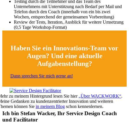
Testing durch die Teilnehmer und das Team des
Unternehmens mit Unterstützung nach Bedarf per Mail und
Telefon durch den Coach (innerhalb von ein bis zwei
Wochen, entsprechend der gemeinsamen Vorbereitung)
Review der Tests, Iteration, Ausblick für weitere Umsetzung
(0,5 Tage Workshop-Format)
Haben Sie ein Innovations-Team vor
Augen? Und eine aktuelle
Aufgabenstellung?
Dann sprechen Sie mich gerne an!
ehr zu meinem Hintergrund lesen Sie hier
„Über WACKWORK“
.
eine Gedanken zu kundenzentrierter Innovation und weiteren
Themen können Sie
in meinem Blog
schon kennenlernen.
Ich bin Stefan Wacker, Ihr Service Design Coach
und Facilitator