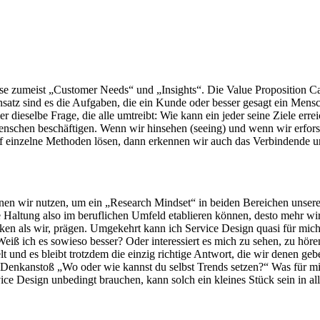
e zumeist „Customer Needs“ und „Insights“. Die Value Proposition Ca
atz sind es die Aufgaben, die ein Kunde oder besser gesagt ein Mens
er dieselbe Frage, die alle umtreibt: Wie kann ein jeder seine Ziele er
enschen beschäftigen. Wenn wir hinsehen (seeing) und wenn wir erfors
 einzelne Methoden lösen, dann erkennen wir auch das Verbindende und
nnen wir nutzen, um ein „Research Mindset“ in beiden Bereichen unser
se Haltung also im beruflichen Umfeld etablieren können, desto mehr w
ken als wir, prägen. Umgekehrt kann ich Service Design quasi für mich
iß ich es sowieso besser? Oder interessiert es mich zu sehen, zu hör
lt und es bleibt trotzdem die einzig richtige Antwort, die wir denen ge
anstoß „Wo oder wie kannst du selbst Trends setzen?“ Was für mich l
ice Design unbedingt brauchen, kann solch ein kleines Stück sein in al