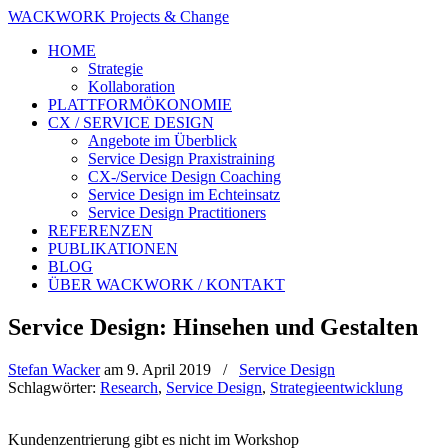
WACKWORK Projects & Change
HOME
Strategie
Kollaboration
PLATTFORMÖKONOMIE
CX / SERVICE DESIGN
Angebote im Überblick
Service Design Praxistraining
CX-/Service Design Coaching
Service Design im Echteinsatz
Service Design Practitioners
REFERENZEN
PUBLIKATIONEN
BLOG
ÜBER WACKWORK / KONTAKT
Service Design: Hinsehen und Gestalten
Stefan Wacker
am
9. April 2019
/
Service Design
Schlagwörter:
Research
,
Service Design
,
Strategieentwicklung
Kundenzentrierung gibt es nicht im Workshop