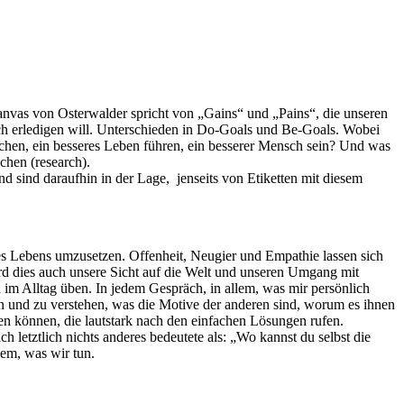
nvas von Osterwalder spricht von „Gains“ und „Pains“, die unseren
ch erledigen will. Unterschieden in Do-Goals und Be-Goals. Wobei
reichen, ein besseres Leben führen, ein besserer Mensch sein? Und was
chen (research).
 sind daraufhin in der Lage, jenseits von Etiketten mit diesem
es Lebens umzusetzen. Offenheit, Neugier und Empathie lassen sich
ird dies auch unsere Sicht auf die Welt und unseren Umgang mit
 im Alltag üben. In jedem Gespräch, in allem, was mir persönlich
en und zu verstehen, was die Motive der anderen sind, worum es ihnen
ben können, die lautstark nach den einfachen Lösungen rufen.
etztlich nichts anderes bedeutete als: „Wo kannst du selbst die
lem, was wir tun.