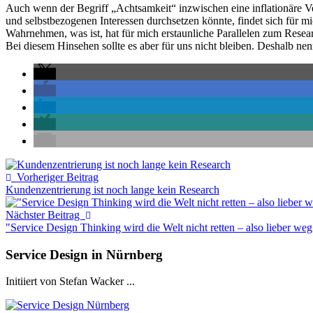
Auch wenn der Begriff „Achtsamkeit“ inzwischen eine inflationäre Ve
und selbstbezogenen Interessen durchsetzen könnte, findet sich für m
Wahrnehmen, was ist, hat für mich erstaunliche Parallelen zum Resea
Bei diesem Hinsehen sollte es aber für uns nicht bleiben. Deshalb nen
Vorheriger Beitrag
Kundenzentrierung ist noch lange kein Research
Nächster Beitrag
"Service Design Thinking wird die Welt nicht retten – also lieber we
Service Design in Nürnberg
Initiiert von Stefan Wacker ...