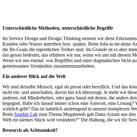
Unterschiedliche Methoden, unterschiedliche Begriffe
Im Service Design und Design Thinking nennen wir diese Erkenntniss
Kunden oder Nutzer antreiben bzw. quälen. Beim Jobs-to-be-done-Ans
die Be-Goals die eigentlichen Treiber sind. Im Grunde ist es aber imm
das genau bedeutet, das erfahren wir nur, wenn wir uns mit diesem M
Wenn wir uns einmal von Begriffen und einer dogmatischen Sicht auf
gemeinsamen Verständnis zusammenzuarbeiten.
Ein anderer Blick auf die Welt
Wir sind derselbe Mensch, egal ob privat oder beruflich. Und das kö
nicht ein- und ausschalten, davon bin ich überzeugt. Je mehr wir die
anderen, mit Minderheiten, oder ganz banal mit denen, die anders den
begegnet. Habe ich darauf immer schon eine Antwort, eine Lösung? We
wirklich geht? Das ist natürlich anstrengend in unserer komplexen We
Beim
Sparkle Lab
zum Thema Megatrends gab Dana Arzani uns den Denk
Welt ein kleines Stück weit verändern?“ Die Haltung, die wir für Serv
Research als Achtsamkeit?