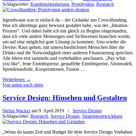
Schlagwörter:
Kundenorientierung
,
Prototyping
,
Research
Irgendwann war er einfach da – der Gedanke ans Crowdfunding.
Was ich allerdings ganz bewusst gestaltet habe, war der „Ideation-
Prozess“. Und dabei habe ich mir gleich zu Beginn eingestanden,
dass ich viele andere Meinungen und Sichtweisen brauchen werde,
um auf eine möglichst gute Lösung zu kommen. Also wieder die
Devise: Raus gehen, mit unterschiedlichsten Menschen über die
Drinks und die Notwendigkeit einer anderen Finanzierung sprechen.
Alle Ideen erst sammeln und vorbehaltlos anschauen. „Pay what
you like“, feste Eintrittspreise, gestaffelte Eintrittspreise, Abomodell,
Spendenaufrufe, Kooperationen, Fusion …
Weiterlesen
→
Von unten nach oben
Service Design: Hinsehen und Gestalten
Stefan Wacker
am
9. April 2019
/
Service Design
Schlagwörter:
Research
,
Service Design
,
Strategieentwicklung
„Wenn du kaum Zeit und Budget für dein Service Design Vorhaben