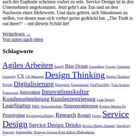
auch der Euphorie scheinen vorbei zu sein. Service Design ist in den
Unternehmen angekommen. Jetzt geht’s ans Tun und an den
Nachweis eines Mehrwerts. Und dazu gehört, sich Situationen zu
stellen, vor denen man sich vorher gerne gedrückt hat. „The Truth is
out there!“ – mit diesem Schild lief
Weiterlesen
→
Von unten nach oben
Schlagworte
Agiles Arbeiten
Blue Ocean
Ansoff
Consulting
Corona
Customer
Design Thinking
CX
Centricity
CX-Manager
Design Thinking
Digitalisierung
Projekt
Disruption
Experimente
FindYourWhy
Four Actions
Innovationskultur
Innovation
Framework
Kundenorientierung
Kundenzentrierung
Lean Startup
LeanStartup
Nutzerzentrierung
MBA
Netzwerkeffekt
Product Market Fit
Service
Research
Prototyping
Restart
PsychologicalSafety
Scrum
Design
Service Design Drinks
Service Design Summit
Simplicity
Sparring
Stakeholder
Strategie Corona-Krise Adhoc-Maßnahmen