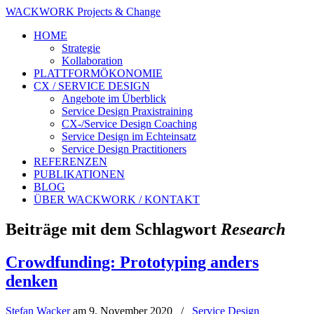
WACKWORK Projects & Change
HOME
Strategie
Kollaboration
PLATTFORMÖKONOMIE
CX / SERVICE DESIGN
Angebote im Überblick
Service Design Praxistraining
CX-/Service Design Coaching
Service Design im Echteinsatz
Service Design Practitioners
REFERENZEN
PUBLIKATIONEN
BLOG
ÜBER WACKWORK / KONTAKT
Beiträge mit dem Schlagwort
Research
Crowdfunding: Prototyping anders
denken
Stefan Wacker
am
9. November 2020
/
Service Design