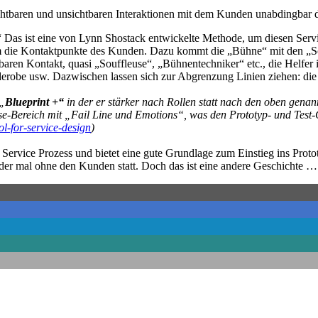
htbaren und unsichtbaren Interaktionen mit dem Kunden unabdingbar d
 Das ist eine von Lynn Shostack entwickelte Methode, um diesen Servi
m die Kontaktpunkte des Kunden. Dazu kommt die „Bühne“ mit den „Scha
ren Kontakt, quasi „Souffleuse“, „Bühnentechniker“ etc., die Helfer 
robe usw. Dazwischen lassen sich zur Abgrenzung Linien ziehen: die „Li
 „
Blueprint +“
in der er stärker nach Rollen statt nach den oben gena
se-Bereich mit „Fail Line und Emotions“, was den Prototyp- und Test-C
ol-for-service-design
)
n Service Prozess und bietet eine gute Grundlage zum Einstieg ins Prot
der mal ohne den Kunden statt. Doch das ist eine andere Geschichte …