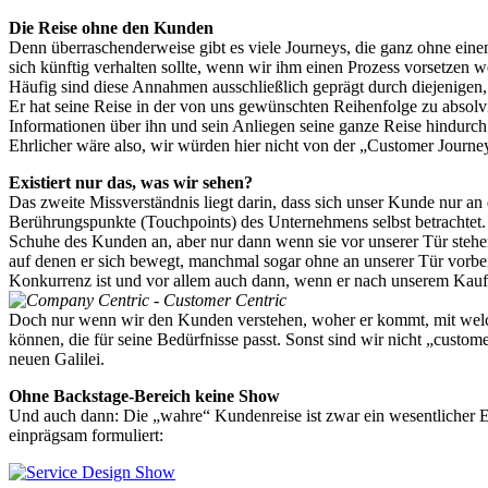
Die Reise ohne den Kunden
Denn überraschenderweise gibt es viele Journeys, die ganz ohne eine
sich künftig verhalten sollte, wenn wir ihm einen Prozess vorsetze
Häufig sind diese Annahmen ausschließlich geprägt durch diejenige
Er hat seine Reise in der von uns gewünschten Reihenfolge zu absol
Informationen über ihn und sein Anliegen seine ganze Reise hindurch 
Ehrlicher wäre also, wir würden hier nicht von der „Customer Journe
Existiert nur das, was wir sehen?
Das zweite Missverständnis liegt darin, dass sich unser Kunde nur a
Berührungspunkte (Touchpoints) des Unternehmens selbst betrachtet.
Schuhe des Kunden an, aber nur dann wenn sie vor unserer Tür stehen
auf denen er sich bewegt, manchmal sogar ohne an unserer Tür vorbeiz
Konkurrenz ist und vor allem auch dann, wenn er nach unserem Kauf od
Doch nur wenn wir den Kunden verstehen, woher er kommt, mit welch
können, die für seine Bedürfnisse passt. Sonst sind wir nicht „custo
neuen Galilei.
Ohne Backstage-Bereich keine Show
Und auch dann: Die „wahre“ Kundenreise ist zwar ein wesentlicher E
einprägsam formuliert: