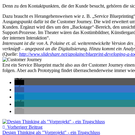
Denn zu den Kontaktpunkten, die der Kunde besucht, gehören die sic
Dazu braucht es Herangehensweisen wie z. B. „Service Blueprinting“
Ausgangspunkt dafür ist die Customer Journey. Die wird erweitert u
Kunden. Ergänzt wird dies um den „Backstage“-Bereich, den unsichtba
Support-Prozesse. Im Theater wären das Kostümbildner, Künstlergarde
der internen Interaktion“.
Interessant ist die von A. Polaine et. al. weiterentwickelte Version des
verknüpft – angepasst an die Digitalisierung. Hinzu kommt ein Analy
(Quelle:
http://www.slideshare.net/apolaine/blueprint-developing-a-to
Erst ein Service Blueprint macht also aus der Customer Journey eine
folgen. Aber auch Prototyping findet überraschenderweise immer wie
Vorheriger Beitrag
Design Thinking als "Vorprojekt" - ein Trugschluss