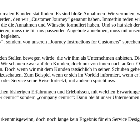
n realen Kunden stattfinden. Es sind bloße Annahmen. Wir vermuten, wi
n werden, den wir „Customer Journey“ genannt haben. Immerhin reden wi
n, die die Annahmen und Wünsche formuliert haben. Und so hat sich d
vieren, muss die für uns passenden Angebote annehmen, muss mit unser
begleiten.
y“, sondern von unseren „Journey Instructions for Customers“ sprechen
n den Stellen bewegen würde, die wir ihm als Unternehmen anbieten. Di
 Wir schauen zwar auf den Kunden, doch nur von innen nach außen. Od
. Doch wenn wir mit dem Kunden tatsächlich in seinen Schuhen gehen, 
uschauen. Zum Beispiel wenn er sich im Vorfeld informiert, wenn er Di
er Service seine Reise fortsetzt, mit anderen spricht usw.
en bisherigen Erfahrungen und Erlebnissen, mit welchen Erwartungen
mer centric“ sondern „company centric“: Dann bleibt unser Unternehmen
rkenntnisgewinn, doch noch lange kein Ergebnis für ein Service Desig