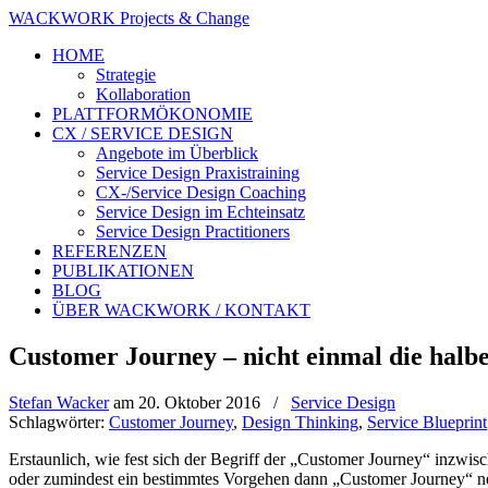
WACKWORK Projects & Change
HOME
Strategie
Kollaboration
PLATTFORMÖKONOMIE
CX / SERVICE DESIGN
Angebote im Überblick
Service Design Praxistraining
CX-/Service Design Coaching
Service Design im Echteinsatz
Service Design Practitioners
REFERENZEN
PUBLIKATIONEN
BLOG
ÜBER WACKWORK / KONTAKT
Customer Journey – nicht einmal die halb
Stefan Wacker
am
20. Oktober 2016
/
Service Design
Schlagwörter:
Customer Journey
,
Design Thinking
,
Service Blueprint
Erstaunlich, wie fest sich der Begriff der „Customer Journey“ inzwisc
oder zumindest ein bestimmtes Vorgehen dann „Customer Journey“ n