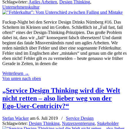
Schlagwörter:
Agiles Arbeiten
,
Design Thinking
,
Unternehmenskultur
Fuckup-Night bei den Service Design Drinks Nürnberg #16. Das
Scheitern im Kleinen und im Großen. Schließlich ist „Fail fast, fail
often!“ eines der Design-Thinking-Prinzipien. Das große Problem
dabei ist, dass wir „fail“ konsequent falsch übersetzen! Und damit
beginnt das fatale Missverständnis rund um agiles Arbeiten. Wir
reden nämlich über Fehler und über eine sogenannte Fehlerkultur.
Fehler sind im Englischen aber „mistakes“ und genau um die geht es
eben nicht! Fehler gilt es zu vermeiden – heute genauso wie früher
Gerade in Zeiten, in denen die
Weiterlesen
→
Von unten nach oben
„Service Design Thinking wird die Welt
nicht retten – also lieber weg von der
Ego-User-Centricity?“
Stefan Wacker
am
6. Juli 2019
/
Service Design
Schlagwörter:
Design Thinking
,
Nutzerzentrierung
,
Stakeholder