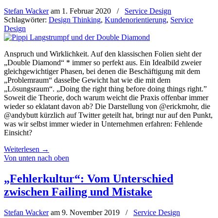
Stefan Wacker
am
1. Februar 2020
/
Service Design
Schlagwörter:
Design Thinking
,
Kundenorientierung
,
Service
Design
Anspruch und Wirklichkeit. Auf den klassischen Folien sieht der
„Double Diamond“ * immer so perfekt aus. Ein Idealbild zweier
gleichgewichtiger Phasen, bei denen die Beschäftigung mit dem
„Problemraum“ dasselbe Gewicht hat wie die mit dem
„Lösungsraum“. „Doing the right thing before doing things right.”
Soweit die Theorie, doch warum weicht die Praxis offenbar immer
wieder so eklatant davon ab? Die Darstellung von @erickmohr, die
@andybutt kürzlich auf Twitter geteilt hat, bringt nur auf den Punkt,
was wir selbst immer wieder in Unternehmen erfahren: Fehlende
Einsicht?
Weiterlesen
→
Von unten nach oben
„Fehlerkultur“: Vom Unterschied
zwischen Failing und Mistake
Stefan Wacker
am
9. November 2019
/
Service Design