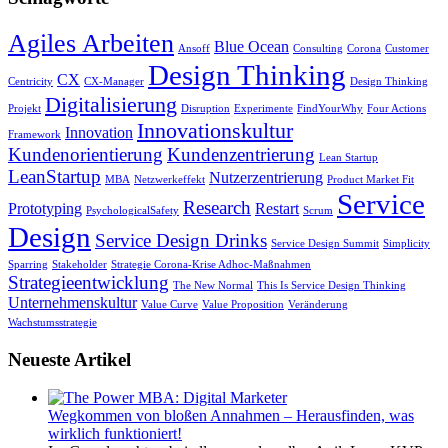
Agiles Arbeiten
Blue Ocean
Ansoff
Consulting
Corona
Customer
Design Thinking
CX
Centricity
CX-Manager
Design Thinking
Digitalisierung
Projekt
Disruption
Experimente
FindYourWhy
Four Actions
Innovationskultur
Innovation
Framework
Kundenorientierung
Kundenzentrierung
Lean Startup
LeanStartup
Nutzerzentrierung
MBA
Netzwerkeffekt
Product Market Fit
Service
Research
Prototyping
Restart
PsychologicalSafety
Scrum
Design
Service Design Drinks
Service Design Summit
Simplicity
Sparring
Stakeholder
Strategie Corona-Krise Adhoc-Maßnahmen
Strategieentwicklung
The New Normal
This Is Service Design Thinking
Unternehmenskultur
Value Curve
Value Proposition
Veränderung
Wachstumsstrategie
Neueste Artikel
Wegkommen von bloßen Annahmen – Herausfinden, was
wirklich funktioniert!