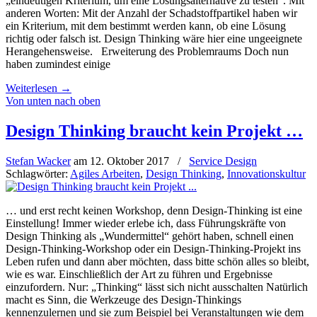
„eindeutigen Kriterium, um eine Lösungsalternative zu testen“. Mit
anderen Worten: Mit der Anzahl der Schadstoffpartikel haben wir
ein Kriterium, mit dem bestimmt werden kann, ob eine Lösung
richtig oder falsch ist. Design Thinking wäre hier eine ungeeignete
Herangehensweise. Erweiterung des Problemraums Doch nun
haben zumindest einige
Weiterlesen
→
Von unten nach oben
Design Thinking braucht kein Projekt …
Stefan Wacker
am
12. Oktober 2017
/
Service Design
Schlagwörter:
Agiles Arbeiten
,
Design Thinking
,
Innovationskultur
… und erst recht keinen Workshop, denn Design-Thinking ist eine
Einstellung! Immer wieder erlebe ich, dass Führungskräfte von
Design Thinking als „Wundermittel“ gehört haben, schnell einen
Design-Thinking-Workshop oder ein Design-Thinking-Projekt ins
Leben rufen und dann aber möchten, dass bitte schön alles so bleibt,
wie es war. Einschließlich der Art zu führen und Ergebnisse
einzufordern. Nur: „Thinking“ lässt sich nicht ausschalten Natürlich
macht es Sinn, die Werkzeuge des Design-Thinkings
kennenzulernen und sie zum Beispiel bei Veranstaltungen wie dem