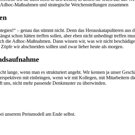
en Adhoc-Maßnahmen und strategische Weichenstellungen zusammen
en
trategien!“ – genau das stimmt nicht. Denn das Herauskatapultieren aus
ängst schon hätten treffen sollen, aber eben nicht unbedingt treffen 
 auch die Adhoc-Maßnahmen. Dann wissen wir, was wir nicht beschädige
 Zöpfe wir abschneiden sollten und zwar lieber heute als morgen.
tandsaufnahme
cht lange, wenn man es strukturiert angeht. Wir kennen ja unser Geschäft
e Perspektiven mit einbringen, wenn wir mit Kollegen, mit Mitarbeiter
hilft uns, nicht mehr passende Denkmuster zu überwinden.
bei unserem Preismodell am Ende selbst.