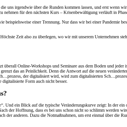
die uns irgendwie über die Runden kommen lassen, und erst wenn wir d
u nehmen für den nächsten Kurs – Krisenbewältigung verläuft in Phas
 wie beispielsweise einer Trennung. Nur dass wir bei einer Pandemie be
öchste Zeit also zu überlegen, wo wir mit unserem Unternehmen stehen
jetzt überall Online-Workshops und Seminare aus dem Boden und jeder 
 grenzt das an Peinlichkeit. Denn die Antwort auf die neuen verändert
ch…prozess, der digitalisiert wird, wird zum digitalisierten Sch…proz
igitalisierte Form auch nicht besser.
us?
. Und ein Blick auf die typische Veränderungskurve zeigt: In der ein 
 Nach der Hoffnung, dass es bei uns schon nicht so schlimm werden wi
ch der anderen. Dazu die Notmaßnahmen, um erst einmal über die Run