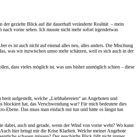
 der gezielte Blick auf die dauerhaft veränderte Realität – mein
h nach vorne sehen. Ich musste nicht mehr sofort irgendetwas
er es ist auch nicht auf einmal alles neu, alles anders. Die Mischung
das, was wir inzwischen umso mehr schätzen, weil es sich auch in der
ollen, dass vieles möglich ist, was uns bisher unmöglich schien – diese
zu breit aufgestellt, welche „Liebhabereien“ an Angeboten und
ns blockiert hat, das Verschwendung war? Für mich bedeutete dies
o-Ebene. Das muss man einfach nur tun und hätte es längst tun
ergie dabei, auch und gerade, wenn der Wind von vorne weht? Wo kann
? Auch hier bringt mir die Krise Klarheit. Welche meiner Angebote
sentliche schauen müssen? Der geschärfte Blick fällt nicht immer