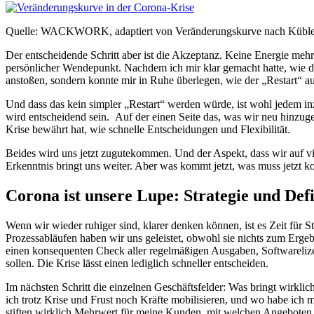
Quelle: WACKWORK, adaptiert von Veränderungskurve nach Küble
Der entscheidende Schritt aber ist die Akzeptanz. Keine Energie mehr
persönlicher Wendepunkt. Nachdem ich mir klar gemacht hatte, wie di
anstoßen, sondern konnte mir in Ruhe überlegen, wie der „Restart“ a
Und dass das kein simpler „Restart“ werden würde, ist wohl jedem inz
wird entscheidend sein. Auf der einen Seite das, was wir neu hinzuge
Krise bewährt hat, wie schnelle Entscheidungen und Flexibilität.
Beides wird uns jetzt zugutekommen. Und der Aspekt, dass wir auf viele
Erkenntnis bringt uns weiter. Aber was kommt jetzt, was muss jetzt
Corona ist unsere Lupe: Strategie und Defi
Wenn wir wieder ruhiger sind, klarer denken können, ist es Zeit für 
Prozessabläufen haben wir uns geleistet, obwohl sie nichts zum Erge
einen konsequenten Check aller regelmäßigen Ausgaben, Softwarelize
sollen. Die Krise lässt einen lediglich schneller entscheiden.
Im nächsten Schritt die einzelnen Geschäftsfelder: Was bringt wirk
ich trotz Krise und Frust noch Kräfte mobilisieren, und wo habe ich 
stiften wirklich Mehrwert für meine Kunden, mit welchen Angeboten er