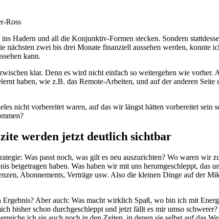
r-Ross
 ins Hadern und all die Konjunktiv-Formen stecken. Sondern stattdessen
e nächsten zwei bis drei Monate finanziell aussehen werden, konnte ic
ussehen kann.
wischen klar. Denn es wird nicht einfach so weitergehen wie vorher. Ab
lernt haben, wie z.B. das Remote-Arbeiten, und auf der anderen Seite 
s nicht vorbereitet waren, auf das wir längst hätten vorbereitet sein s
 kommen?
zite werden jetzt deutlich sichtbar
Strategie: Was passt noch, was gilt es neu auszurichten? Wo waren wir 
bnis beigetragen haben. Was haben wir mit uns herumgeschleppt, das u
nzen, Abonnements, Verträge usw. Also die kleinen Dinge auf der Mikr
lich Ergebnis? Aber auch: Was macht wirklich Spaß, wo bin ich mit En
mich bisher schon durchgeschleppt und jetzt fällt es mir umso schwerer
reiche ich sie auch noch in den Zeiten, in denen sie selbst auf das We