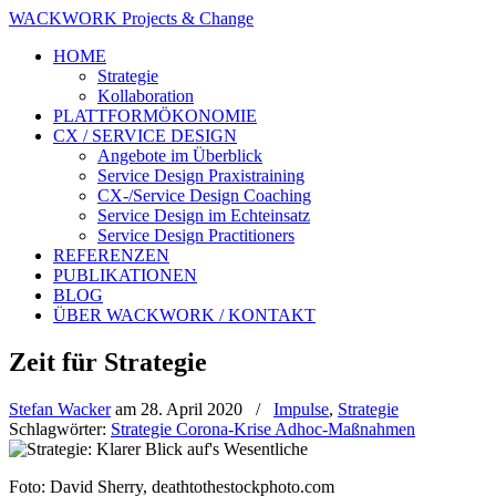
WACKWORK Projects & Change
HOME
Strategie
Kollaboration
PLATTFORMÖKONOMIE
CX / SERVICE DESIGN
Angebote im Überblick
Service Design Praxistraining
CX-/Service Design Coaching
Service Design im Echteinsatz
Service Design Practitioners
REFERENZEN
PUBLIKATIONEN
BLOG
ÜBER WACKWORK / KONTAKT
Zeit für Strategie
Stefan Wacker
am
28. April 2020
/
Impulse
,
Strategie
Schlagwörter:
Strategie Corona-Krise Adhoc-Maßnahmen
Foto: David Sherry, deathtothestockphoto.com