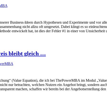
rMBA
n unserer Business-Ideen durch Hypothesen und Experimente und vor 
usammenhang nicht allzu oft umgesetzt. Dabei klingt es so einleuchtend
thode entwickelt hat, ist dies der Fehler #1 in einer von Unsicherhei
eis bleibt gleich …
werMBA
ichung“ (Value Equation), die ich bei ThePowerMBA im Modul „Value Pr
nicht nur betrachten, welchen Nutzen ein Angebot bringt, sondern au
ransparent machen, schaffen wir bereits bei der Angebotserstellung den