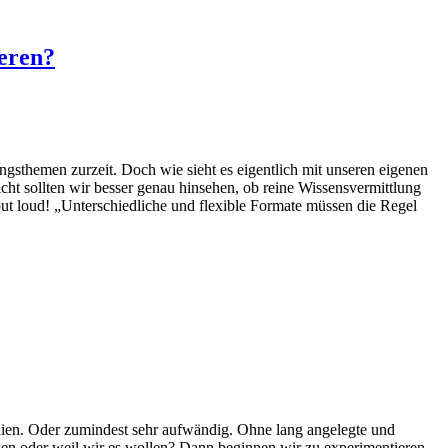
eren?
sthemen zurzeit. Doch wie sieht es eigentlich mit unseren eigenen
ht sollten wir besser genau hinsehen, ob reine Wissensvermittlung
ut loud! „Unterschiedliche und flexible Formate müssen die Regel
ien. Oder zumindest sehr aufwändig. Ohne lang angelegte und
ssen oder weil wir es wollen? Dann beginnen wir zu experimentieren