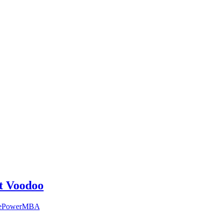
tt Voodoo
ePowerMBA