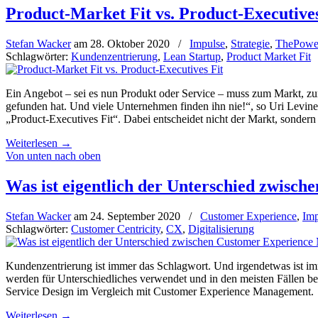
Product-Market Fit vs. Product-Executives
Stefan Wacker
am
28. Oktober 2020
/
Impulse
,
Strategie
,
ThePow
Schlagwörter:
Kundenzentrierung
,
Lean Startup
,
Product Market Fit
Ein Angebot – sei es nun Produkt oder Service – muss zum Markt, zur
gefunden hat. Und viele Unternehmen finden ihn nie!“, so Uri Levine
„Product-Executives Fit“. Dabei entscheidet nicht der Markt, sondern
Weiterlesen
→
Von unten nach oben
Was ist eigentlich der Unterschied zwisc
Stefan Wacker
am
24. September 2020
/
Customer Experience
,
Imp
Schlagwörter:
Customer Centricity
,
CX
,
Digitalisierung
Kundenzentrierung ist immer das Schlagwort. Und irgendetwas ist im
werden für Unterschiedliches verwendet und in den meisten Fällen bez
Service Design im Vergleich mit Customer Experience Management.
Weiterlesen
→