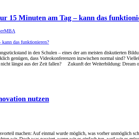
r 15 Minuten am Tag – kann das funktioni
werMBA
rückstand in den Schulen – eines der am meisten diskutierten Bildung
rklich genügen, dass Videokonferenzen inzwischen normal sind? Vielleic
nicht längst aus der Zeit fallen? Zukunft der Weiterbildung: Dream o
novation nutzen
svorteil machen: Auf einmal wurde möglich, was vorher unmöglich sch
hten wir. Doch was passiert, wenn wir es einfach tun, weil wir es mü