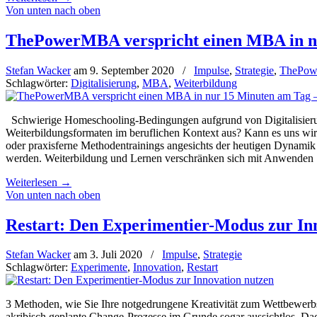
Von unten nach oben
ThePowerMBA verspricht einen MBA in nu
Stefan Wacker
am
9. September 2020
/
Impulse
,
Strategie
,
ThePo
Schlagwörter:
Digitalisierung
,
MBA
,
Weiterbildung
Schwierige Homeschooling-Bedingungen aufgrund von Digitalisierungs
Weiter­bildungs­formaten im beruflichen Kontext aus? Kann es uns wi
oder praxisferne Methodentrainings angesichts der heutigen Dynamik 
werden. Weiterbildung und Lernen verschränken sich mit Anwenden
Weiterlesen
→
Von unten nach oben
Restart: Den Experimentier-Modus zur In
Stefan Wacker
am
3. Juli 2020
/
Impulse
,
Strategie
Schlagwörter:
Experimente
,
Innovation
,
Restart
3 Methoden, wie Sie Ihre notgedrungene Kreativität zum Wettbewerb
akribisch geplante Change-Prozesse im Grunde sogar aussichtlos. Dac