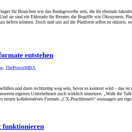
ringer für Branchen wie das Bankgewerbe sein, die ihr ehemals lukrati
 Und sie sind ein Eldorado für Berater, die Begriffe wie Ökosystem, P
 liefern können. Doch statt uns auf die Plattform selbst zu stürzen, so
formate entstehen
se
,
ThePowerMBA
üllen und dann rechtzeitig weg sein, bevor es konkret wird – das ist e
n unserem eigenen Unternehmen auch wirklich umsetzen. „Walk the Talk
es neuen kollaborativen Formats „CX-Practitioners“ sozusagen am eigen
 funktionieren