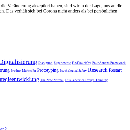
ie Veränderung akzeptiert haben, sind wir in der Lage, uns an die
 Das verhält sich bei Corona nicht anders als bei persönlichen
Digitalisierung
Disruption
Experimente
FindYourWhy
Four Actions Framework
Research
erung
Prototyping
Restart
Product Market Fit
PsychologicalSafety
ategieentwicklung
The New Normal
This Is Service Design Thinking
ben?