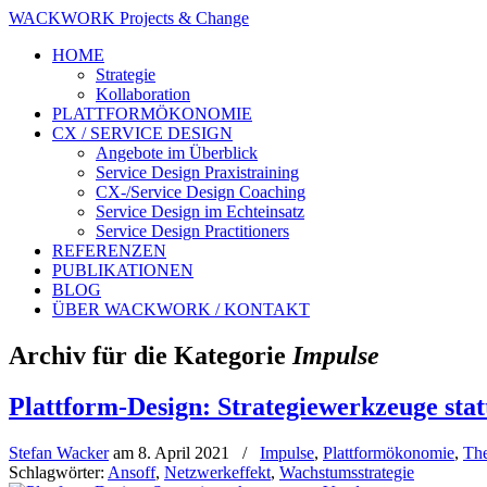
WACKWORK Projects & Change
HOME
Strategie
Kollaboration
PLATTFORMÖKONOMIE
CX / SERVICE DESIGN
Angebote im Überblick
Service Design Praxistraining
CX-/Service Design Coaching
Service Design im Echteinsatz
Service Design Practitioners
REFERENZEN
PUBLIKATIONEN
BLOG
ÜBER WACKWORK / KONTAKT
Archiv für die Kategorie
Impulse
Plattform-Design: Strategiewerkzeuge sta
Stefan Wacker
am
8. April 2021
/
Impulse
,
Plattformökonomie
,
Th
Schlagwörter:
Ansoff
,
Netzwerkeffekt
,
Wachstumsstrategie