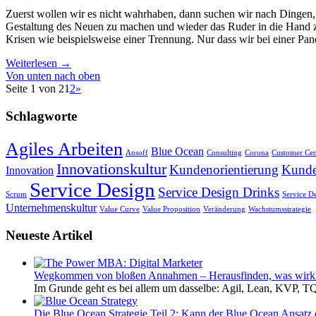
Zuerst wollen wir es nicht wahrhaben, dann suchen wir nach Dingen, 
Gestaltung des Neuen zu machen und wieder das Ruder in die Hand zu 
Krisen wie beispielsweise einer Trennung. Nur dass wir bei einer Pa
Weiterlesen
→
Von unten nach oben
Seite 1 von 2
1
2
»
Schlagworte
Agiles Arbeiten
Blue Ocean
Ansoff
Consulting
Corona
Customer Cent
Innovationskultur
Kundenorientierung
Kunde
Innovation
Service Design
Service Design Drinks
Scrum
Service D
Unternehmenskultur
Value Curve
Value Proposition
Veränderung
Wachstumsstrategie
Neueste Artikel
Wegkommen von bloßen Annahmen – Herausfinden, was wirklic
Im Grunde geht es bei allem um dasselbe: Agil, Lean, KVP, T
Die Blue Ocean Strategie Teil 2: Kann der Blue Ocean Ansatz 