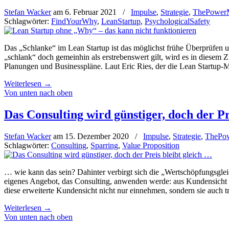
Stefan Wacker
am
6. Februar 2021
/
Impulse
,
Strategie
,
ThePowe
Schlagwörter:
FindYourWhy
,
LeanStartup
,
PsychologicalSafety
Das „Schlanke“ im Lean Startup ist das möglichst frühe Überprüfe
„schlank“ doch gemeinhin als erstrebenswert gilt, wird es in diesem Z
Planungen und Businesspläne. Laut Eric Ries, der die Lean Startup-Me
Weiterlesen
→
Von unten nach oben
Das Consulting wird günstiger, doch der Pr
Stefan Wacker
am
15. Dezember 2020
/
Impulse
,
Strategie
,
ThePo
Schlagwörter:
Consulting
,
Sparring
,
Value Proposition
… wie kann das sein? Dahinter verbirgt sich die „Wertschöpfungsgle
eigenes Angebot, das Consulting, anwenden werde: aus Kundensicht 
diese erweiterte Kundensicht nicht nur einnehmen, sondern sie auch t
Weiterlesen
→
Von unten nach oben