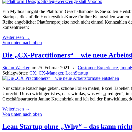
Ein Mythos umgibt die Plattform-Geschäftsmodelle. Sie sollen Heilsb
Startups, die auf die Hockeystick-Kurve für ihre Kennzahlen warten.
Reihe angeblicher Plattformprojekte noch nicht einmal Kennzahlen dazu
konzentrieren:
Weiterlesen
→
Von unten nach oben
Die „CX-Practitioners“ – wie neue Arbeits
Stefan Wacker
am
25. Februar 2021
/
Customer Experience
,
Impul
Schlagwörter:
CX
,
CX-Manager
,
LeanStartup
Nur schlaue Ratschläge geben, schöne Folien malen, Excel-Tabellen bef
Unrecht. Umso wichtiger ist es, dass wir das, was wir „predigen“, i
Geschäftspartnerin Janine Kreienbrink und ich bei der Entwicklung d
Weiterlesen
→
Von unten nach oben
Lean Startup ohne „Why“ – das kann nicht