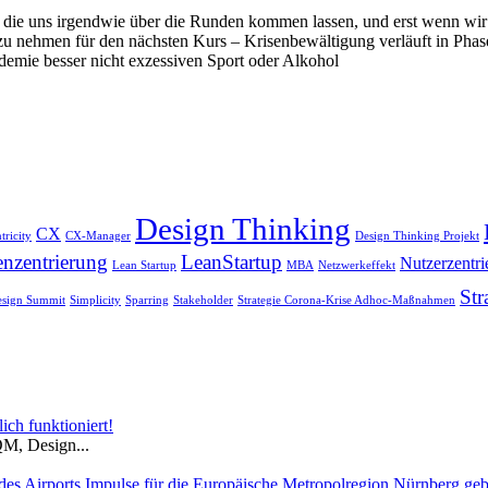
die uns irgendwie über die Runden kommen lassen, und erst wenn wir d
nehmen für den nächsten Kurs – Krisenbewältigung verläuft in Phasen.
ndemie besser nicht exzessiven Sport oder Alkohol
Design Thinking
CX
ricity
CX-Manager
Design Thinking Projekt
nzentrierung
LeanStartup
Nutzerzentri
Lean Startup
MBA
Netzwerkeffekt
Str
esign Summit
Simplicity
Sparring
Stakeholder
Strategie Corona-Krise Adhoc-Maßnahmen
h funktioniert!
QM, Design...
des Airports Impulse für die Europäische Metropolregion Nürnberg ge