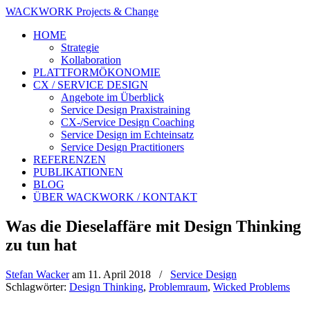
WACKWORK Projects & Change
HOME
Strategie
Kollaboration
PLATTFORMÖKONOMIE
CX / SERVICE DESIGN
Angebote im Überblick
Service Design Praxistraining
CX-/Service Design Coaching
Service Design im Echteinsatz
Service Design Practitioners
REFERENZEN
PUBLIKATIONEN
BLOG
ÜBER WACKWORK / KONTAKT
Was die Dieselaffäre mit Design Thinking
zu tun hat
Stefan Wacker
am
11. April 2018
/
Service Design
Schlagwörter:
Design Thinking
,
Problemraum
,
Wicked Problems