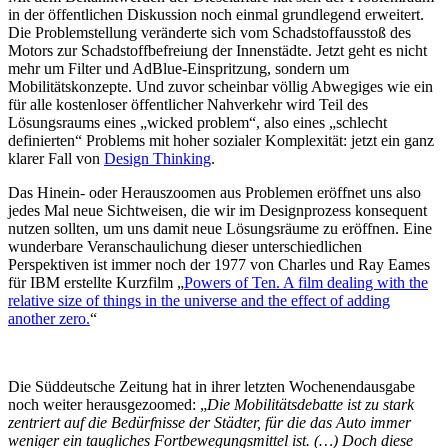
in der öffentlichen Diskussion noch einmal grundlegend erweitert.
Die Problemstellung veränderte sich vom Schadstoffausstoß des
Motors zur Schadstoffbefreiung der Innenstädte. Jetzt geht es nicht
mehr um Filter und AdBlue-Einspritzung, sondern um
Mobilitätskonzepte. Und zuvor scheinbar völlig Abwegiges wie ein
für alle kostenloser öffentlicher Nahverkehr wird Teil des
Lösungsraums eines „wicked problem“, also eines „schlecht
definierten“ Problems mit hoher sozialer Komplexität: jetzt ein ganz
klarer Fall von
Design Thinking
.
Das Hinein- oder Herauszoomen aus Problemen eröffnet uns also
jedes Mal neue Sichtweisen, die wir im Designprozess konsequent
nutzen sollten, um uns damit neue Lösungsräume zu eröffnen. Eine
wunderbare Veranschaulichung dieser unterschiedlichen
Perspektiven ist immer noch der 1977 von Charles und Ray Eames
für IBM erstellte Kurzfilm „
Powers of Ten. A film dealing with the
relative size of things in the universe and the effect of adding
another zero.
“
Die Süddeutsche Zeitung hat in ihrer letzten Wochenendausgabe
noch weiter herausgezoomed: „
Die Mobilitätsdebatte ist zu stark
zentriert auf die Bedürfnisse der Städter, für die das Auto immer
weniger ein taugliches Fortbewegungsmittel ist. (…) Doch diese