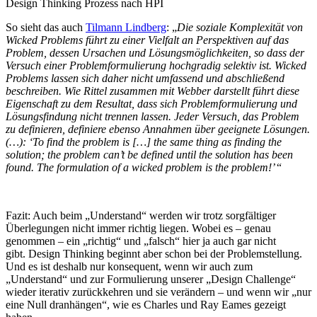
Design Thinking Prozess nach HPI
So sieht das auch
Tilmann Lindberg
: „
Die soziale Komplexität von
Wicked Problems führt zu einer Vielfalt an Perspektiven auf das
Problem, dessen Ursachen und Lösungsmöglichkeiten, so dass der
Versuch einer Problemformulierung hochgradig selektiv ist. Wicked
Problems lassen sich daher nicht umfassend und abschließend
beschreiben. Wie Rittel zusammen mit Webber darstellt führt diese
Eigenschaft zu dem Resultat, dass sich Problemformulierung und
Lösungsfindung nicht trennen lassen. Jeder Versuch, das Problem
zu definieren, definiere ebenso Annahmen über geeignete Lösungen.
(…): ‘To find the problem is […] the same thing as finding the
solution; the problem can’t be defined until the solution has been
found. The formulation of a wicked problem is the problem!’
“
Fazit: Auch beim „Understand“ werden wir trotz sorgfältiger
Überlegungen nicht immer richtig liegen. Wobei es – genau
genommen – ein „richtig“ und „falsch“ hier ja auch gar nicht
gibt. Design Thinking beginnt aber schon bei der Problemstellung.
Und es ist deshalb nur konsequent, wenn wir auch zum
„Understand“ und zur Formulierung unserer „Design Challenge“
wieder iterativ zurückkehren und sie verändern – und wenn wir „nur
eine Null dranhängen“, wie es Charles und Ray Eames gezeigt