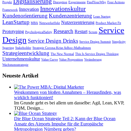
Digitalisierung
Projekt
Disruption
Experimente
FindYourWhy
Four Actions
Innovationskultur
Innovation
Framework
Kundenorientierung
Kundenzentrierung
Lean Startup
LeanStartup
Nutzerzentrierung
MBA
Netzwerkeffekt
Product Market Fit
Service
Research
Prototyping
Restart
PsychologicalSafety
Scrum
Design
Service Design Drinks
Service Design Summit
Simplicity
Sparring
Stakeholder
Strategie Corona-Krise Adhoc-Maßnahmen
Strategieentwicklung
The New Normal
This Is Service Design Thinking
Unternehmenskultur
Value Curve
Value Proposition
Veränderung
Wachstumsstrategie
Neueste Artikel
Wegkommen von bloßen Annahmen – Herausfinden, was
wirklich funktioniert!
Im Grunde geht es bei allem um dasselbe: Agil, Lean, KVP,
TQM, Design...
Die Blue Ocean Strategie Teil 2: Kann der Blue Ocean
Ansatz des Airports Impulse für die Europäische
Metropolregion Nürnberg geben?