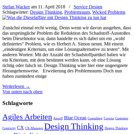
Stefan Wacker
am
11. April 2018
/
Service Design
Schlagwörter:
Design Thinking
,
Problemraum
,
Wicked Problems
Zunächst einmal recht wenig. Denn wenn wir davon ausgehen, dass
das ursprüngliche Problem die Reduktion des Schadstoff-Ausstoßes
beim Dieselmotor war, dann handelte es sich dabei um ein „wohl
definiertes“ Problem, wie es Herbert A. Simon nennt. Mit einem
„eindeutigen Kriterium, um eine Lösungsalternative zu testen“. Mit
anderen Worten: Mit der Anzahl der Schadstoffpartikel haben wir
ein Kriterium, mit dem bestimmt werden kann, ob eine Lösung
richtig oder falsch ist. Design Thinking wäre hier eine ungeeignete
Herangehensweise. Erweiterung des Problemraums Doch nun
haben zumindest einige
Weiterlesen
→
Von unten nach oben
Schlagworte
Agiles Arbeiten
Blue Ocean
Ansoff
Consulting
Corona
Customer
Design Thinking
CX
Centricity
CX-Manager
Design Thinking