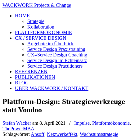
WACKWORK Projects & Change
HOME
Strategie
Kollaboration
PLATTFORMÖKONOMIE
CX / SERVICE DESIGN
Angebote im Überblick
Service Design Praxistraining
CX-/Service Design Coaching
Service Design im Echteinsatz
Service Design Practitioners
REFERENZEN
PUBLIKATIONEN
BLOG
ÜBER WACKWORK / KONTAKT
Plattform-Design: Strategiewerkzeuge
statt Voodoo
Stefan Wacker
am
8. April 2021
/
Impulse
,
Plattformökonomie
,
ThePowerMBA
Schlagwörter:
Ansoff
,
Netzwerkeffekt
,
Wachstumsstrategie