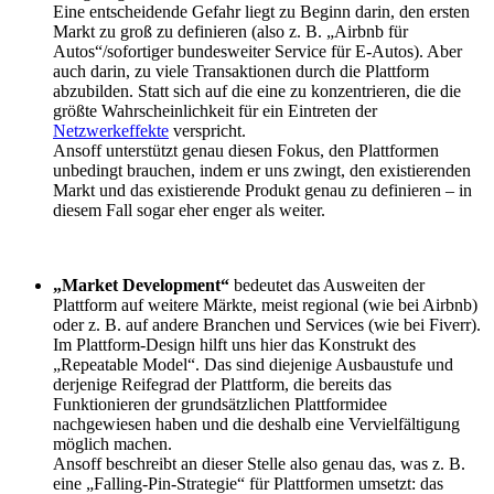
Eine entscheidende Gefahr liegt zu Beginn darin, den ersten
Markt zu groß zu definieren (also z. B. „Airbnb für
Autos“/sofortiger bundesweiter Service für E-Autos). Aber
auch darin, zu viele Transaktionen durch die Plattform
abzubilden. Statt sich auf die eine zu konzentrieren, die die
größte Wahrscheinlichkeit für ein Eintreten der
Netzwerkeffekte
verspricht.
Ansoff unterstützt genau diesen Fokus, den Plattformen
unbedingt brauchen, indem er uns zwingt, den existierenden
Markt und das existierende Produkt genau zu definieren – in
diesem Fall sogar eher enger als weiter.
„Market Development“
bedeutet das Ausweiten der
Plattform auf weitere Märkte, meist regional (wie bei Airbnb)
oder z. B. auf andere Branchen und Services (wie bei Fiverr).
Im Plattform-Design hilft uns hier das Konstrukt des
„Repeatable Model“. Das sind diejenige Ausbaustufe und
derjenige Reifegrad der Plattform, die bereits das
Funktionieren der grundsätzlichen Plattformidee
nachgewiesen haben und die deshalb eine Vervielfältigung
möglich machen.
Ansoff beschreibt an dieser Stelle also genau das, was z. B.
eine „Falling-Pin-Strategie“ für Plattformen umsetzt: das