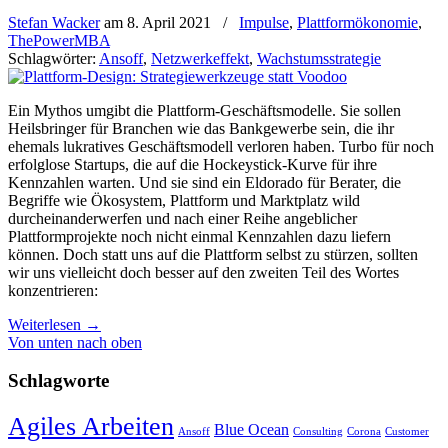
Stefan Wacker
am
8. April 2021
/
Impulse
,
Plattformökonomie
,
ThePowerMBA
Schlagwörter:
Ansoff
,
Netzwerkeffekt
,
Wachstumsstrategie
Ein Mythos umgibt die Plattform-Geschäftsmodelle. Sie sollen
Heilsbringer für Branchen wie das Bankgewerbe sein, die ihr
ehemals lukratives Geschäftsmodell verloren haben. Turbo für noch
erfolglose Startups, die auf die Hockeystick-Kurve für ihre
Kennzahlen warten. Und sie sind ein Eldorado für Berater, die
Begriffe wie Ökosystem, Plattform und Marktplatz wild
durcheinanderwerfen und nach einer Reihe angeblicher
Plattformprojekte noch nicht einmal Kennzahlen dazu liefern
können. Doch statt uns auf die Plattform selbst zu stürzen, sollten
wir uns vielleicht doch besser auf den zweiten Teil des Wortes
konzentrieren:
Weiterlesen
→
Von unten nach oben
Schlagworte
Agiles Arbeiten
Blue Ocean
Ansoff
Consulting
Corona
Customer