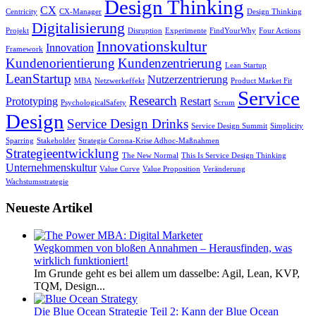
Design Thinking
CX
Centricity
CX-Manager
Design Thinking
Digitalisierung
Projekt
Disruption
Experimente
FindYourWhy
Four Actions
Innovationskultur
Innovation
Framework
Kundenorientierung
Kundenzentrierung
Lean Startup
LeanStartup
Nutzerzentrierung
MBA
Netzwerkeffekt
Product Market Fit
Service
Research
Prototyping
Restart
PsychologicalSafety
Scrum
Design
Service Design Drinks
Service Design Summit
Simplicity
Sparring
Stakeholder
Strategie Corona-Krise Adhoc-Maßnahmen
Strategieentwicklung
The New Normal
This Is Service Design Thinking
Unternehmenskultur
Value Curve
Value Proposition
Veränderung
Wachstumsstrategie
Neueste Artikel
Wegkommen von bloßen Annahmen – Herausfinden, was
wirklich funktioniert!
Im Grunde geht es bei allem um dasselbe: Agil, Lean, KVP,
TQM, Design...
Die Blue Ocean Strategie Teil 2: Kann der Blue Ocean