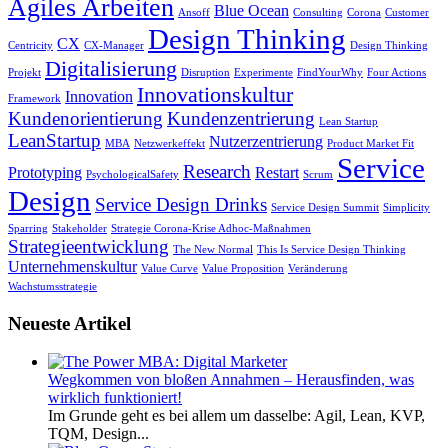
Agiles Arbeiten
Blue Ocean
Ansoff
Consulting
Corona
Customer
Design Thinking
CX
Centricity
CX-Manager
Design Thinking
Digitalisierung
Projekt
Disruption
Experimente
FindYourWhy
Four Actions
Innovationskultur
Innovation
Framework
Kundenorientierung
Kundenzentrierung
Lean Startup
LeanStartup
Nutzerzentrierung
MBA
Netzwerkeffekt
Product Market Fit
Service
Research
Prototyping
Restart
PsychologicalSafety
Scrum
Design
Service Design Drinks
Service Design Summit
Simplicity
Sparring
Stakeholder
Strategie Corona-Krise Adhoc-Maßnahmen
Strategieentwicklung
The New Normal
This Is Service Design Thinking
Unternehmenskultur
Value Curve
Value Proposition
Veränderung
Wachstumsstrategie
Neueste Artikel
Wegkommen von bloßen Annahmen – Herausfinden, was
wirklich funktioniert!
Im Grunde geht es bei allem um dasselbe: Agil, Lean, KVP,
TQM, Design...