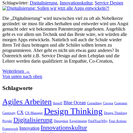
Schlagwörter:
Digitalisierung
,
Innovationskultur
,
Service Design
Die „Digitalisierung“ wird inzwischen viel zu oft als Nebelkerze
gezündet: sie muss für alles herhalten und entweder wird uns Angst
gemacht oder wir bekommen Patentrezepte angeboten. Angeblich
geht es vor allem um Technik und das Beste wäre, wir würden alle
morgen Apps entwickeln. Natürlich soll auch die Schule wieder
ihren Teil dazu beitragen und alle Schüler sollten lernen zu
programmieren. Aber geht es nicht um etwas ganz anderes? In
Österreich steht z.B. Service Design auf dem Lehrplan und die
Lehrer werden darin qualifiziert: in Empathie, Co-Creation,
Weiterlesen
→
Von unten nach oben
Schlagworte
Agiles Arbeiten
Blue Ocean
Ansoff
Consulting
Corona
Customer
Design Thinking
CX
Centricity
CX-Manager
Design Thinking
Digitalisierung
Projekt
Disruption
Experimente
FindYourWhy
Four Actions
Innovationskultur
Innovation
Framework