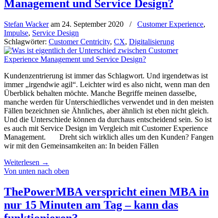
Management und Service Design?
Stefan Wacker
am
24. September 2020
/
Customer Experience
,
Impulse
,
Service Design
Schlagwörter:
Customer Centricity
,
CX
,
Digitalisierung
Kundenzentrierung ist immer das Schlagwort. Und irgendetwas ist
immer „irgendwie agil“. Leichter wird es also nicht, wenn man den
Überblick behalten möchte. Manche Begriffe meinen dasselbe,
manche werden für Unterschiedliches verwendet und in den meisten
Fällen bezeichnen sie Ähnliches, aber ähnlich ist eben nicht gleich.
Und die Unterschiede können da durchaus entscheidend sein. So ist
es auch mit Service Design im Vergleich mit Customer Experience
Management. Dreht sich wirklich alles um den Kunden? Fangen
wir mit den Gemeinsamkeiten an: In beiden Fällen
Weiterlesen
→
Von unten nach oben
ThePowerMBA verspricht einen MBA in
nur 15 Minuten am Tag – kann das
funktionieren?