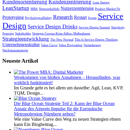
Kundenorientierung
Kundenzentrierung
Lean Startup
LeanStartup
Nutzerzentrierung
MBA
Netzwerkeffekt
Product Market Fit
Service
Research
Prototyping
Restart
PsychologicalSafety
Scrum
Design
Service Design Drinks
Service Design Summit
Simplicity
Sparring
Stakeholder
Strategie Corona-Krise Adhoc-Maßnahmen
Strategieentwicklung
The New Normal
This Is Service Design Thinking
Unternehmenskultur
Value Curve
Value Proposition
Veränderung
Wachstumsstrategie
Neueste Artikel
Wegkommen von bloßen Annahmen – Herausfinden, was
wirklich funktioniert!
Im Grunde geht es bei allem um dasselbe: Agil, Lean, KVP,
TQM, Design...
Die Blue Ocean Strategie Teil 2: Kann der Blue Ocean
Ansatz des Airports Impulse für die Europäische
Metropolregion Nürnberg geben?
Wie eine Value Curve den Weg zu neuen Strategien ebnen
kann Ein Blogbeitrag...